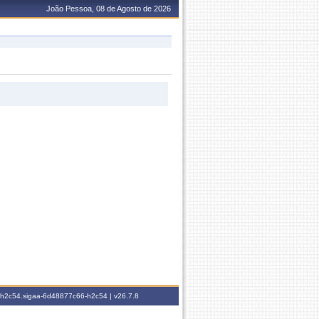
João Pessoa, 08 de Agosto de 2026
6-h2c54.sigaa-6d48877c66-h2c54 |
v26.7.8