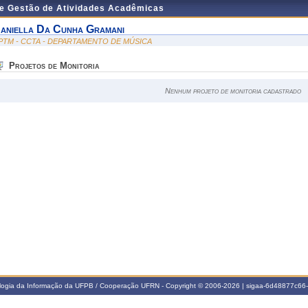
de Gestão de Atividades Acadêmicas
aniella Da Cunha Gramani
PTM - CCTA - DEPARTAMENTO DE MÚSICA
Projetos de Monitoria
Nenhum projeto de monitoria cadastrado
ologia da Informação da UFPB / Cooperação UFRN - Copyright © 2006-2026 | sigaa-6d48877c6