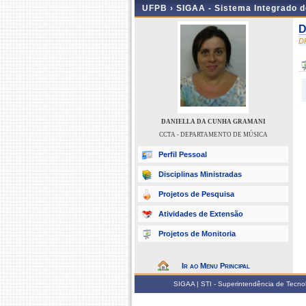
UFPB ›
SIGAA - Sistema Integrado 
D
D
DANIELLA DA CUNHA GRAMANI
CCTA - DEPARTAMENTO DE MÚSICA
Perfil Pessoal
Disciplinas Ministradas
Projetos de Pesquisa
Atividades de Extensão
Projetos de Monitoria
Ir ao Menu Principal
SIGAA | STI - Superintendência de Tecn