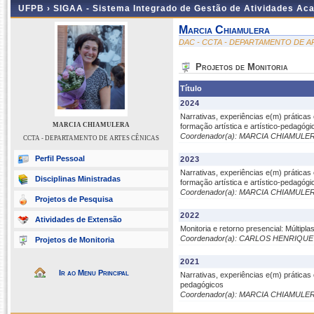
UFPB ›
SIGAA - Sistema Integrado de Gestão de Atividades Ac
Marcia Chiamulera
DAC - CCTA - DEPARTAMENTO DE A
Projetos de Monitoria
Título
2024
Narrativas, experiências e(m) prática
MARCIA CHIAMULERA
formação artística e artístico-pedagógi
Coordenador(a): MARCIA CHIAMULE
CCTA - DEPARTAMENTO DE ARTES CÊNICAS
Perfil Pessoal
2023
Narrativas, experiências e(m) prática
Disciplinas Ministradas
formação artística e artístico-pedagógi
Coordenador(a): MARCIA CHIAMULE
Projetos de Pesquisa
2022
Atividades de Extensão
Monitoria e retorno presencial: Múlti
Coordenador(a): CARLOS HENRIQU
Projetos de Monitoria
2021
Ir ao Menu Principal
Narrativas, experiências e(m) prática
pedagógicos
Coordenador(a): MARCIA CHIAMULE