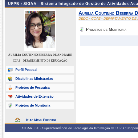
UFPB ›
SIGAA - Sistema Integrado de Gestão de Atividades Ac
Aurilia Coutinho Beserra 
DEDC - CCAE - DEPARTAMENTO D
Projetos de Monitoria
AURILIA COUTINHO BESERRA DE ANDRADE
CCAE - DEPARTAMENTO DE EDUCAÇÃO
Perfil Pessoal
Disciplinas Ministradas
Projetos de Pesquisa
Atividades de Extensão
Projetos de Monitoria
Ir ao Menu Principal
SIGAA | STI - Superintendência de Tecnologia da Informação da UFPB / Coope