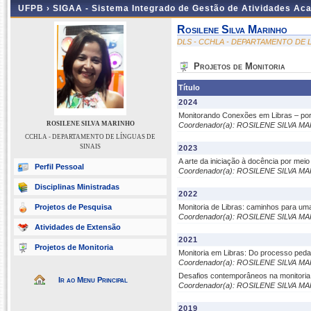
UFPB ›
SIGAA - Sistema Integrado de Gestão de Atividades Ac
Rosilene Silva Marinho
DLS - CCHLA - DEPARTAMENTO DE L
Projetos de Monitoria
Título
2024
Monitorando Conexões em Libras – por
ROSILENE SILVA MARINHO
Coordenador(a): ROSILENE SILVA M
CCHLA - DEPARTAMENTO DE LÍNGUAS DE
SINAIS
2023
A arte da iniciação à docência por meio
Perfil Pessoal
Coordenador(a): ROSILENE SILVA M
Disciplinas Ministradas
2022
Projetos de Pesquisa
Monitoria de Libras: caminhos para um
Coordenador(a): ROSILENE SILVA M
Atividades de Extensão
2021
Projetos de Monitoria
Monitoria em Libras: Do processo peda
Coordenador(a): ROSILENE SILVA M
Desafios contemporâneos na monitoria:
Ir ao Menu Principal
Coordenador(a): ROSILENE SILVA M
2019