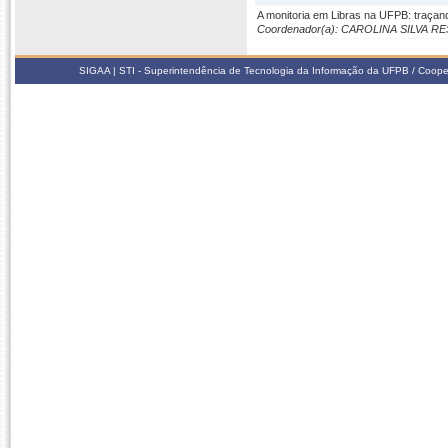
A monitoria em Libras na UFPB: traçand
Coordenador(a): CAROLINA SILVA
SIGAA | STI - Superintendência de Tecnologia da Informação da UFPB / Coope