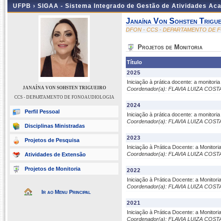
UFPB ›
SIGAA - Sistema Integrado de Gestão de Atividades Ac
Janaína Von Sohsten Trigue
DFON - CCS - DEPARTAMENTO DE
Projetos de Monitoria
Título
2025
Iniciação à prática docente: a monitor
JANAÍNA VON SOHSTEN TRIGUEIRO
Coordenador(a): FLAVIA LUIZA COS
CCS - DEPARTAMENTO DE FONOAUDIOLOGIA
2024
Perfil Pessoal
Iniciação à prática docente: a monitor
Coordenador(a): FLAVIA LUIZA COS
Disciplinas Ministradas
2023
Projetos de Pesquisa
Iniciação à Prática Docente: a Monito
Coordenador(a): FLAVIA LUIZA COS
Atividades de Extensão
Projetos de Monitoria
2022
Iniciação à Prática Docente: a Monito
Coordenador(a): FLAVIA LUIZA COS
Ir ao Menu Principal
2021
Iniciação à Prática Docente: a Monito
Coordenador(a): FLAVIA LUIZA COS