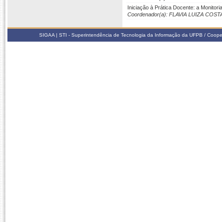
Iniciação à Prática Docente: a Monito
Coordenador(a): FLAVIA LUIZA COS
SIGAA | STI - Superintendência de Tecnologia da Informação da UFPB / Coope