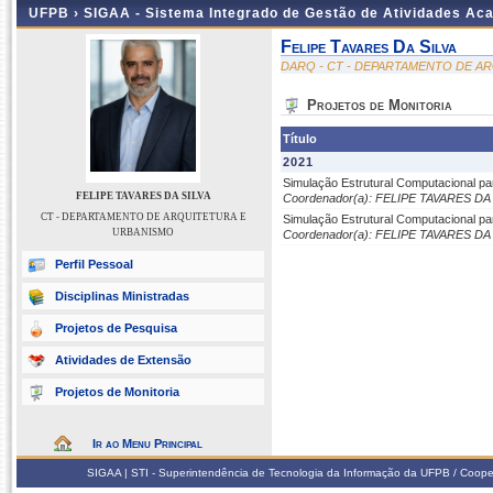
UFPB ›
SIGAA - Sistema Integrado de Gestão de Atividades Ac
Felipe Tavares Da Silva
DARQ - CT - DEPARTAMENTO DE A
Projetos de Monitoria
Título
2021
Simulação Estrutural Computacional para
FELIPE TAVARES DA SILVA
Coordenador(a): FELIPE TAVARES DA
CT - DEPARTAMENTO DE ARQUITETURA E
Simulação Estrutural Computacional para
URBANISMO
Coordenador(a): FELIPE TAVARES DA
Perfil Pessoal
Disciplinas Ministradas
Projetos de Pesquisa
Atividades de Extensão
Projetos de Monitoria
Ir ao Menu Principal
SIGAA | STI - Superintendência de Tecnologia da Informação da UFPB / Coope