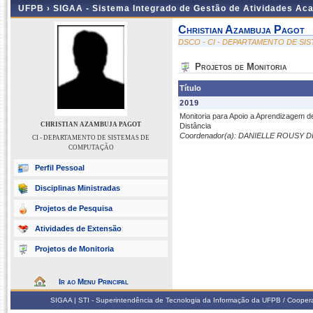
UFPB ›
SIGAA - Sistema Integrado de Gestão de Atividades Ac
Christian Azambuja Pagot
DSCO - CI - DEPARTAMENTO DE S
Projetos de Monitoria
Título
2019
Monitoria para Apoio a Aprendizagem d
CHRISTIAN AZAMBUJA PAGOT
Distância
Coordenador(a): DANIELLE ROUSY 
CI - DEPARTAMENTO DE SISTEMAS DE
COMPUTAÇÃO
Perfil Pessoal
Disciplinas Ministradas
Projetos de Pesquisa
Atividades de Extensão
Projetos de Monitoria
Ir ao Menu Principal
SIGAA | STI - Superintendência de Tecnologia da Informação da UFPB / Coope