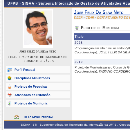
UFPB ›
SIGAA - Sistema Integrado de Gestão de Atividades Ac
Jose Felix Da Silva Neto
DEER - CEAR - DEPARTAMENTO DE
Projetos de Monitoria
Título
2023
Programação em alto nível usando Pyt
JOSE FELIX DA SILVA NETO
Coordenador(a): JOSE FELIX DA SIL
CEAR - DEPARTAMENTO DE ENGENHARIA DE
ENERGIAS RENOVÁVEIS
2019
Projeto de Monitoria para o Curso de
Perfil Pessoal
Coordenador(a): FABIANO CORDEIR
Disciplinas Ministradas
Projetos de Pesquisa
Atividades de Extensão
Projetos de Monitoria
Ir ao Menu Principal
SIGAA | STI - Superintendência de Tecnologia da Informação da UFPB / Coope