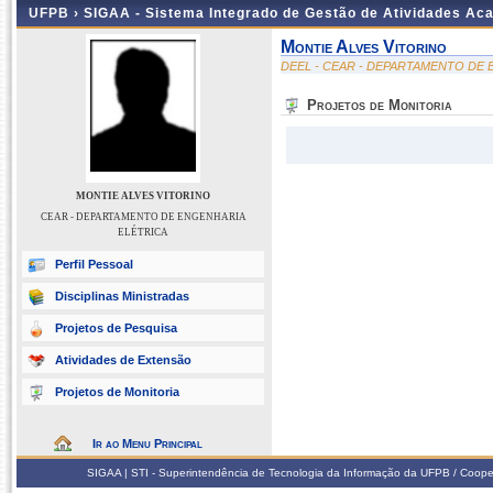
UFPB ›
SIGAA - Sistema Integrado de Gestão de Atividades Ac
Montie Alves Vitorino
DEEL - CEAR - DEPARTAMENTO DE
Projetos de Monitoria
MONTIE ALVES VITORINO
CEAR - DEPARTAMENTO DE ENGENHARIA
ELÉTRICA
Perfil Pessoal
Disciplinas Ministradas
Projetos de Pesquisa
Atividades de Extensão
Projetos de Monitoria
Ir ao Menu Principal
SIGAA | STI - Superintendência de Tecnologia da Informação da UFPB / Coope