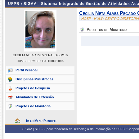
UFPB ›
SIGAA - Sistema Integrado de Gestão de Atividades Ac
Cecilia Neta Alves Pegado
- HOSP - HULW CENTRO DIRETORIA
Projetos de Monitoria
CECILIA NETA ALVES PEGADO GOMES
HOSP - HULW CENTRO DIRETORIA
Perfil Pessoal
Disciplinas Ministradas
Projetos de Pesquisa
Atividades de Extensão
Projetos de Monitoria
Ir ao Menu Principal
SIGAA | STI - Superintendência de Tecnologia da Informação da UFPB / Coope