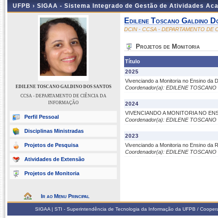
UFPB ›
SIGAA - Sistema Integrado de Gestão de Atividades Ac
Edilene Toscano Galdino D
DCIN - CCSA - DEPARTAMENTO DE 
Projetos de Monitoria
Título
2025
Vivenciando a Monitoria no Ensino da D
EDILENE TOSCANO GALDINO DOS SANTOS
Coordenador(a): EDILENE TOSCAN
CCSA - DEPARTAMENTO DE CIÊNCIA DA
INFORMAÇÃO
2024
VIVENCIANDO A MONITORIA NO ENS
Perfil Pessoal
Coordenador(a): EDILENE TOSCAN
Disciplinas Ministradas
2023
Projetos de Pesquisa
Vivenciando a Monitoria no Ensino da
Coordenador(a): EDILENE TOSCAN
Atividades de Extensão
Projetos de Monitoria
Ir ao Menu Principal
SIGAA | STI - Superintendência de Tecnologia da Informação da UFPB / Coope