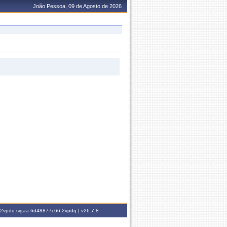
João Pessoa, 09 de Agosto de 2026
6-2vpdq.sigaa-6d48877c66-2vpdq |
v26.7.8