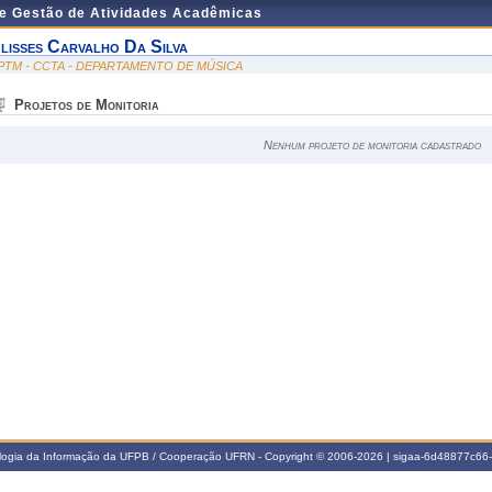
de Gestão de Atividades Acadêmicas
lisses Carvalho Da Silva
PTM - CCTA - DEPARTAMENTO DE MÚSICA
Projetos de Monitoria
Nenhum projeto de monitoria cadastrado
ologia da Informação da UFPB / Cooperação UFRN - Copyright © 2006-2026 | sigaa-6d48877c6