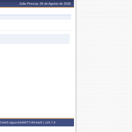
João Pessoa, 06 de Agosto de 2026
-blst5.sigaa-6d48877c66-blst5 |
v26.7.8