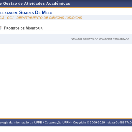
de Gestão de Atividades Acadêmicas
lexandre Soares De Melo
CIJ - CCJ - DEPARTAMENTO DE CIÊNCIAS JURÍDICAS
Projetos de Monitoria
Nenhum projeto de monitoria cadastrado
nologia da Informação da UFPB / Cooperação UFRN - Copyright © 2006-2026 | sigaa-6d48877c66