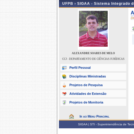
UFPB ›
SIGAA - Sistema Integrado 
A
D
ALEXANDRE SOARES DE MELO
CCJ - DEPARTAMENTO DE CIÊNCIAS JURÍDICAS
Perfil Pessoal
Disciplinas Ministradas
Projetos de Pesquisa
Atividades de Extensão
Projetos de Monitoria
Ir ao Menu Principal
SIGAA | STI - Superintendência de Tec