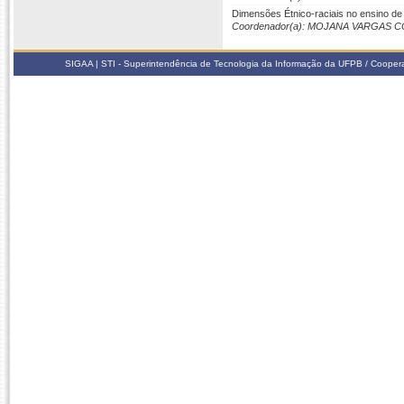
Dimensões Étnico-raciais no ensino de
Coordenador(a): MOJANA VARGAS C
SIGAA | STI - Superintendência de Tecnologia da Informação da UFPB / Coope