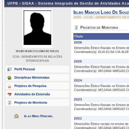
UFPB ›
SIGAA - Sistema Integrado de Gestão de Atividades Ac
Ielbo Marcus Lobo De Sou
DRIN - CCSA - DEPARTAMENTO DE
Projetos de Monitoria
Título
2026
Dimensões Étnico-Raciais no Ensino de
IELBO MARCUS LOBO DE SOUZA
Coordenador(a): ELIA ELISA CIA ALV
CCSA - DEPARTAMENTO DE RELACÕES
INTERNACIONAIS
2025
Dimensões Étnico-Raciais no Ensino d
Perfil Pessoal
Coordenador(a): MOJANA VARGAS C
Disciplinas Ministradas
2024
Projetos de Pesquisa
Dimensões Étnico-Raciais no Ensino d
Coordenador(a): MOJANA VARGAS C
Atividades de Extensão
2023
Projetos de Monitoria
Dimensões Étnico-Raciais no Ensino d
Coordenador(a): MOJANA VARGAS C
Ir ao Menu Principal
2021
Dimensões Étnico-raciais no ensino de
Coordenador(a): MOJANA VARGAS C