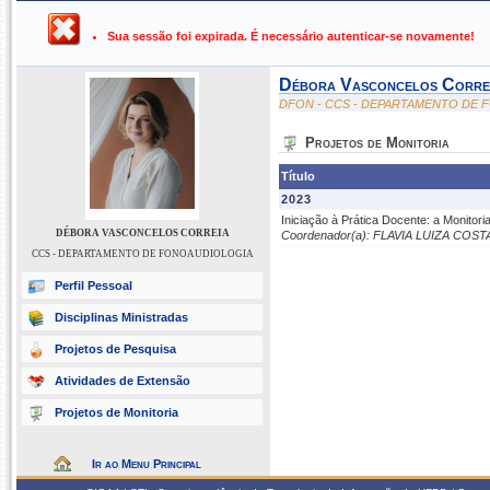
UFPB ›
SIGAA - Sistema Integrado de Gestão de Atividades Ac
Sua sessão foi expirada. É necessário autenticar-se novamente!
Débora Vasconcelos Corre
DFON - CCS - DEPARTAMENTO DE
Projetos de Monitoria
Título
2023
Iniciação à Prática Docente: a Monito
DÉBORA VASCONCELOS CORREIA
Coordenador(a): FLAVIA LUIZA COS
CCS - DEPARTAMENTO DE FONOAUDIOLOGIA
Perfil Pessoal
Disciplinas Ministradas
Projetos de Pesquisa
Atividades de Extensão
Projetos de Monitoria
Ir ao Menu Principal