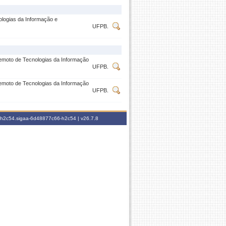
ologias da Informação e
UFPB.
 remoto de Tecnologias da Informação
UFPB.
 remoto de Tecnologias da Informação
UFPB.
6-h2c54.sigaa-6d48877c66-h2c54 |
v26.7.8