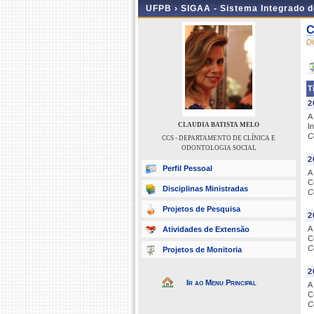
UFPB ›
SIGAA - Sistema Integrado 
C
D
T
2
A
CLAUDIA BATISTA MELO
I
C
CCS - DEPARTAMENTO DE CLÍNICA E
ODONTOLOGIA SOCIAL
2
Perfil Pessoal
A
C
Disciplinas Ministradas
C
Projetos de Pesquisa
2
A
Atividades de Extensão
C
C
Projetos de Monitoria
2
Ir ao Menu Principal
A
C
C