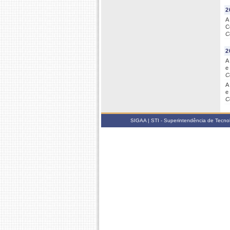
2
A
C
C
2
A
e
C
A
e
C
SIGAA | STI - Superintendência de Tecn