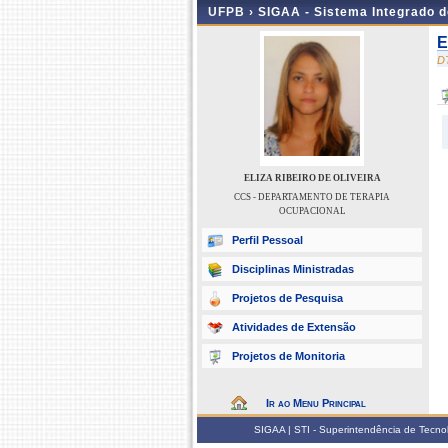
UFPB ›
SIGAA - Sistema Integrado 
E
D
ELIZA RIBEIRO DE OLIVEIRA
CCS - DEPARTAMENTO DE TERAPIA
OCUPACIONAL
Perfil Pessoal
Disciplinas Ministradas
Projetos de Pesquisa
Atividades de Extensão
Projetos de Monitoria
Ir ao Menu Principal
SIGAA | STI - Superintendência de Tecn