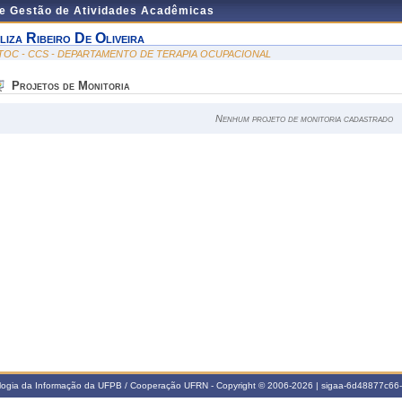
de Gestão de Atividades Acadêmicas
liza Ribeiro De Oliveira
TOC - CCS - DEPARTAMENTO DE TERAPIA OCUPACIONAL
Projetos de Monitoria
Nenhum projeto de monitoria cadastrado
ologia da Informação da UFPB / Cooperação UFRN - Copyright © 2006-2026 | sigaa-6d48877c6