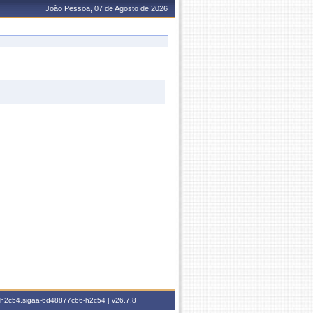
João Pessoa, 07 de Agosto de 2026
6-h2c54.sigaa-6d48877c66-h2c54 |
v26.7.8