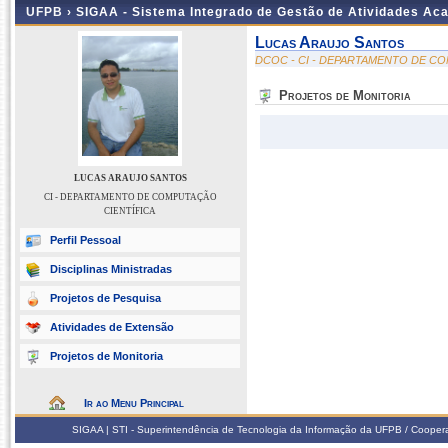
UFPB ›
SIGAA - Sistema Integrado de Gestão de Atividades Ac
Lucas Araujo Santos
DCOC - CI - DEPARTAMENTO DE C
Projetos de Monitoria
LUCAS ARAUJO SANTOS
CI - DEPARTAMENTO DE COMPUTAÇÃO
CIENTÍFICA
Perfil Pessoal
Disciplinas Ministradas
Projetos de Pesquisa
Atividades de Extensão
Projetos de Monitoria
Ir ao Menu Principal
SIGAA | STI - Superintendência de Tecnologia da Informação da UFPB / Coope