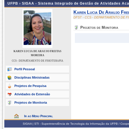
UFPB ›
SIGAA - Sistema Integrado de Gestão de Atividades Ac
Karen Lucia De Araujo Frei
DFST - CCS - DEPARTAMENTO DE F
Projetos de Monitoria
KAREN LUCIA DE ARAUJO FREITAS
MOREIRA
CCS - DEPARTAMENTO DE FISIOTERAPIA
Perfil Pessoal
Disciplinas Ministradas
Projetos de Pesquisa
Atividades de Extensão
Projetos de Monitoria
Ir ao Menu Principal
SIGAA | STI - Superintendência de Tecnologia da Informação da UFPB / Coope