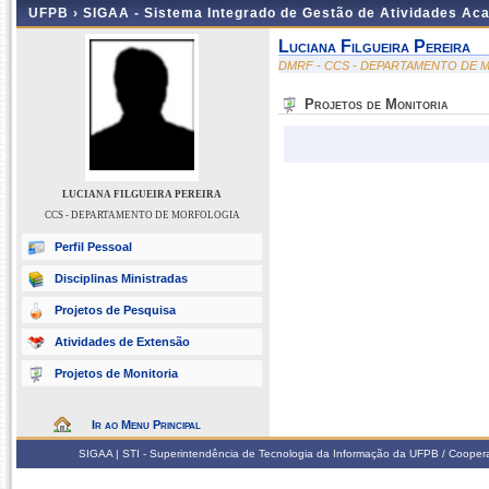
UFPB ›
SIGAA - Sistema Integrado de Gestão de Atividades Ac
Luciana Filgueira Pereira
DMRF - CCS - DEPARTAMENTO DE
Projetos de Monitoria
LUCIANA FILGUEIRA PEREIRA
CCS - DEPARTAMENTO DE MORFOLOGIA
Perfil Pessoal
Disciplinas Ministradas
Projetos de Pesquisa
Atividades de Extensão
Projetos de Monitoria
Ir ao Menu Principal
SIGAA | STI - Superintendência de Tecnologia da Informação da UFPB / Coope