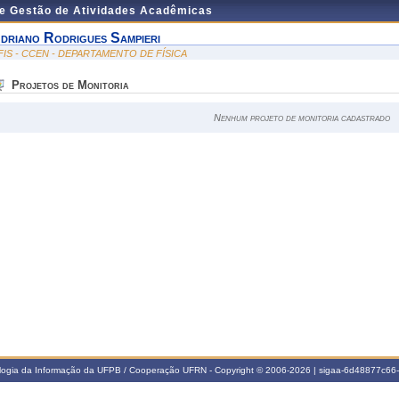
de Gestão de Atividades Acadêmicas
driano Rodrigues Sampieri
FIS - CCEN - DEPARTAMENTO DE FÍSICA
Projetos de Monitoria
Nenhum projeto de monitoria cadastrado
ologia da Informação da UFPB / Cooperação UFRN - Copyright © 2006-2026 | sigaa-6d48877c6