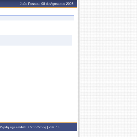
João Pessoa, 08 de Agosto de 2026
6-2vpdq.sigaa-6d48877c66-2vpdq |
v26.7.8