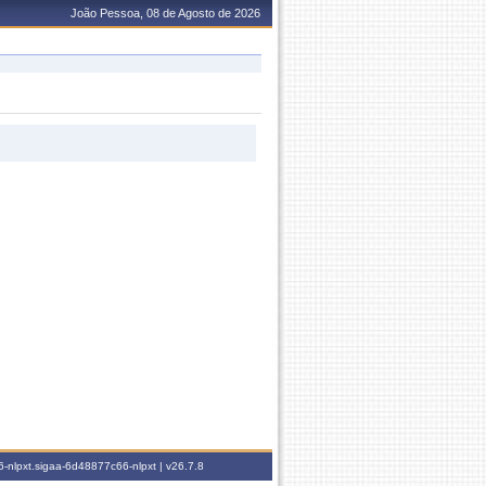
João Pessoa, 08 de Agosto de 2026
-nlpxt.sigaa-6d48877c66-nlpxt |
v26.7.8