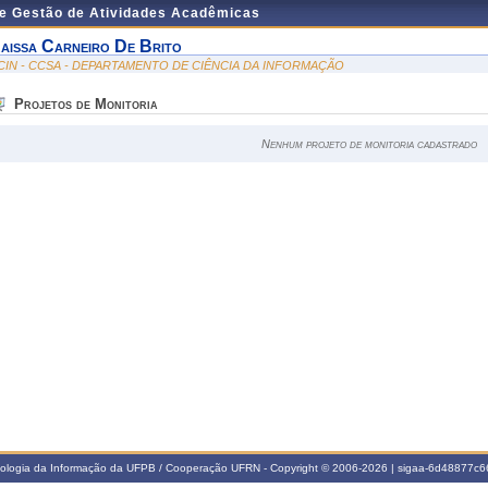
de Gestão de Atividades Acadêmicas
aissa Carneiro De Brito
CIN - CCSA - DEPARTAMENTO DE CIÊNCIA DA INFORMAÇÃO
Projetos de Monitoria
Nenhum projeto de monitoria cadastrado
nologia da Informação da UFPB / Cooperação UFRN - Copyright © 2006-2026 | sigaa-6d48877c66