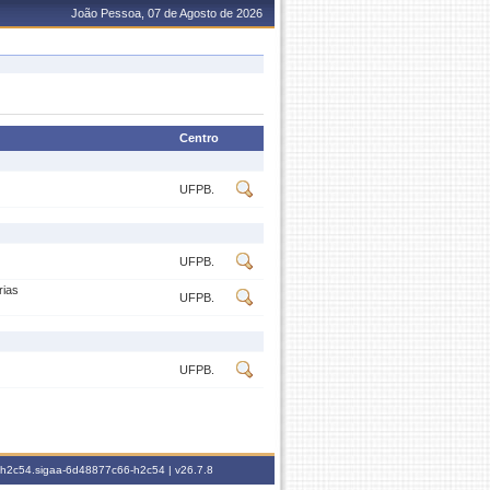
João Pessoa, 07 de Agosto de 2026
Centro
UFPB.
UFPB.
rias
UFPB.
UFPB.
6-h2c54.sigaa-6d48877c66-h2c54 |
v26.7.8