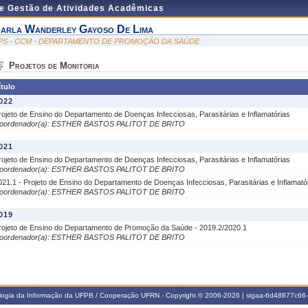
de Gestão de Atividades Acadêmicas
arla Wanderley Gayoso De Lima
PS - CCM - DEPARTAMENTO DE PROMOÇÃO DA SAÚDE
Projetos de Monitoria
ítulo
022
rojeto de Ensino do Departamento de Doenças Infecciosas, Parasitárias e Inflamatórias
oordenador(a): ESTHER BASTOS PALITOT DE BRITO
021
rojeto de Ensino do Departamento de Doenças Infecciosas, Parasitárias e Inflamatórias
oordenador(a): ESTHER BASTOS PALITOT DE BRITO
021.1 - Projeto de Ensino do Departamento de Doenças Infecciosas, Parasitárias e Inflamató
oordenador(a): ESTHER BASTOS PALITOT DE BRITO
019
rojeto de Ensino do Departamento de Promoção da Saúde - 2019.2/2020.1
oordenador(a): ESTHER BASTOS PALITOT DE BRITO
ologia da Informação da UFPB / Cooperação UFRN - Copyright © 2006-2026 | sigaa-6d48877c6