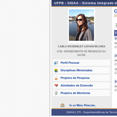
UFPB ›
SIGAA - Sistema Integrado 
C
D
T
2
P
CARLA WANDERLEY GAYOSO DE LIMA
C
CCM - DEPARTAMENTO DE PROMOÇÃO DA
SAÚDE
2
P
Perfil Pessoal
C
2
Disciplinas Ministradas
C
Projetos de Pesquisa
2
Atividades de Extensão
P
C
Projetos de Monitoria
Ir ao Menu Principal
SIGAA | STI - Superintendência de Tecn