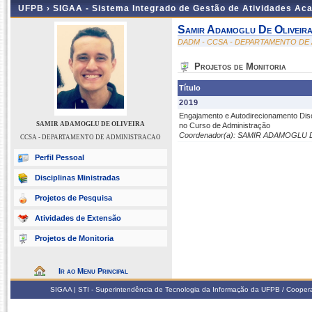
UFPB ›
SIGAA - Sistema Integrado de Gestão de Atividades Ac
Samir Adamoglu De Oliveir
DADM - CCSA - DEPARTAMENTO DE
Projetos de Monitoria
Título
2019
Engajamento e Autodirecionamento Dis
SAMIR ADAMOGLU DE OLIVEIRA
no Curso de Administração
Coordenador(a): SAMIR ADAMOGLU 
CCSA - DEPARTAMENTO DE ADMINISTRACAO
Perfil Pessoal
Disciplinas Ministradas
Projetos de Pesquisa
Atividades de Extensão
Projetos de Monitoria
Ir ao Menu Principal
SIGAA | STI - Superintendência de Tecnologia da Informação da UFPB / Coope