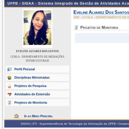
UFPB ›
SIGAA - Sistema Integrado de Gestão de Atividades Ac
Eveline Alvarez Dos Santos
DMI - CCHLA - DEPARTAMENTO DE
Projetos de Monitoria
EVELINE ALVAREZ DOS SANTOS
CCHLA - DEPARTAMENTO DE MEDIAÇÕES
INTERCULTURAIS
Perfil Pessoal
Disciplinas Ministradas
Projetos de Pesquisa
Atividades de Extensão
Projetos de Monitoria
Ir ao Menu Principal
SIGAA | STI - Superintendência de Tecnologia da Informação da UFPB / Coope