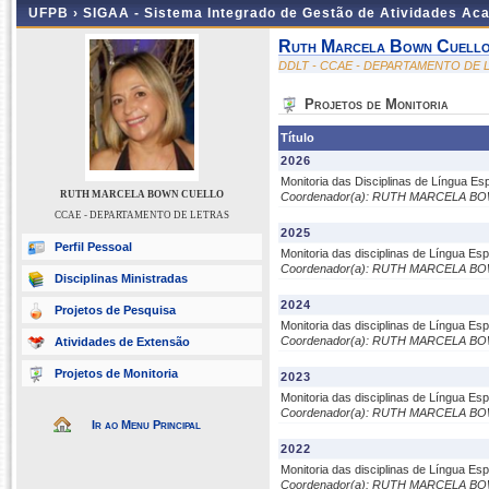
UFPB ›
SIGAA - Sistema Integrado de Gestão de Atividades Ac
Ruth Marcela Bown Cuell
DDLT - CCAE - DEPARTAMENTO DE 
Projetos de Monitoria
Título
2026
Monitoria das Disciplinas de Língua Es
RUTH MARCELA BOWN CUELLO
Coordenador(a): RUTH MARCELA B
CCAE - DEPARTAMENTO DE LETRAS
2025
Perfil Pessoal
Monitoria das disciplinas de Língua Es
Coordenador(a): RUTH MARCELA B
Disciplinas Ministradas
2024
Projetos de Pesquisa
Monitoria das disciplinas de Língua Es
Coordenador(a): RUTH MARCELA B
Atividades de Extensão
Projetos de Monitoria
2023
Monitoria das disciplinas de Língua Es
Coordenador(a): RUTH MARCELA B
Ir ao Menu Principal
2022
Monitoria das disciplinas de Língua Es
Coordenador(a): RUTH MARCELA B