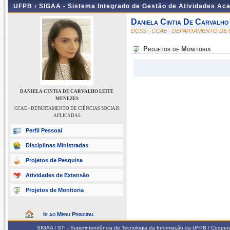
UFPB ›
SIGAA - Sistema Integrado de Gestão de Atividades Ac
Daniela Cintia De Carvalho
DCSS - CCAE - DEPARTAMENTO DE 
Projetos de Monitoria
DANIELA CINTIA DE CARVALHO LEITE
MENEZES
CCAE - DEPARTAMENTO DE CIÊNCIAS SOCIAIS
APLICADAS
Perfil Pessoal
Disciplinas Ministradas
Projetos de Pesquisa
Atividades de Extensão
Projetos de Monitoria
Ir ao Menu Principal
SIGAA | STI - Superintendência de Tecnologia da Informação da UFPB / Coope