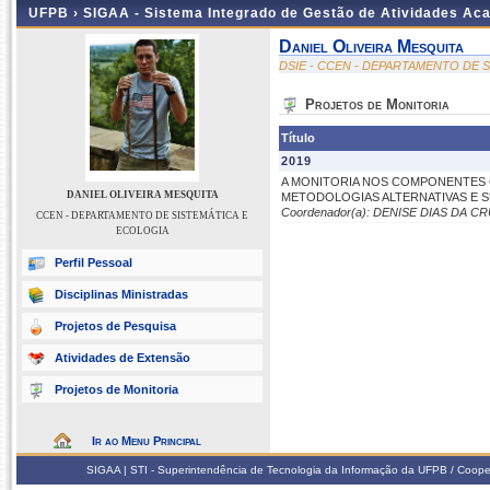
UFPB ›
SIGAA - Sistema Integrado de Gestão de Atividades Ac
Daniel Oliveira Mesquita
DSIE - CCEN - DEPARTAMENTO DE 
Projetos de Monitoria
Título
2019
A MONITORIA NOS COMPONENTES 
DANIEL OLIVEIRA MESQUITA
METODOLOGIAS ALTERNATIVAS E S
Coordenador(a): DENISE DIAS DA C
CCEN - DEPARTAMENTO DE SISTEMÁTICA E
ECOLOGIA
Perfil Pessoal
Disciplinas Ministradas
Projetos de Pesquisa
Atividades de Extensão
Projetos de Monitoria
Ir ao Menu Principal
SIGAA | STI - Superintendência de Tecnologia da Informação da UFPB / Coope