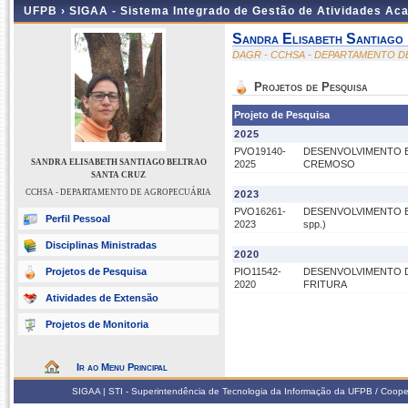
UFPB ›
SIGAA - Sistema Integrado de Gestão de Atividades Ac
Sandra Elisabeth Santiago
DAGR - CCHSA - DEPARTAMENTO 
Projetos de Pesquisa
Projeto de Pesquisa
2025
PVO19140-
DESENVOLVIMENTO E 
SANDRA ELISABETH SANTIAGO BELTRAO
2025
CREMOSO
SANTA CRUZ
CCHSA - DEPARTAMENTO DE AGROPECUÁRIA
2023
PVO16261-
DESENVOLVIMENTO E 
Perfil Pessoal
2023
spp.)
Disciplinas Ministradas
2020
Projetos de Pesquisa
PIO11542-
DESENVOLVIMENTO 
2020
FRITURA
Atividades de Extensão
Projetos de Monitoria
Ir ao Menu Principal
SIGAA | STI - Superintendência de Tecnologia da Informação da UFPB / Coope