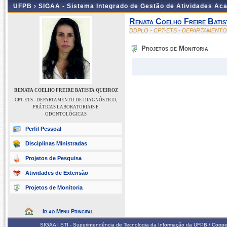
UFPB ›
SIGAA - Sistema Integrado de Gestão de Atividades Ac
Renata Coelho Freire Batis
DDPLO - CPT-ETS - DEPARTAMENT
Projetos de Monitoria
RENATA COELHO FREIRE BATISTA QUEIROZ
CPT-ETS - DEPARTAMENTO DE DIAGNÓSTICO,
PRÁTICAS LABORATORIAIS E
ODONTOLÓGICAS
Perfil Pessoal
Disciplinas Ministradas
Projetos de Pesquisa
Atividades de Extensão
Projetos de Monitoria
Ir ao Menu Principal
SIGAA | STI - Superintendência de Tecnologia da Informação da UFPB / Coope