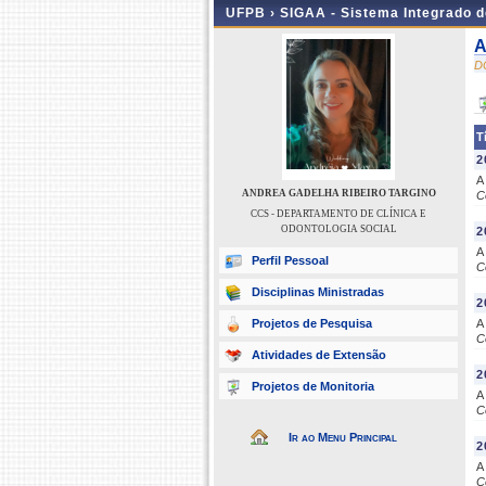
UFPB ›
SIGAA - Sistema Integrado 
A
D
T
2
A
ANDREA GADELHA RIBEIRO TARGINO
C
CCS - DEPARTAMENTO DE CLÍNICA E
ODONTOLOGIA SOCIAL
2
A
Perfil Pessoal
C
Disciplinas Ministradas
2
Projetos de Pesquisa
A
C
Atividades de Extensão
2
Projetos de Monitoria
A
C
Ir ao Menu Principal
2
A
C