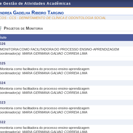
de Gestão de Atividades Acadêmicas
ndrea Gadelha Ribeiro Targino
COS - CCS - DEPARTAMENTO DE CLÍNICA E ODONTOLOGIA SOCIAL
Projetos de Monitoria
ítulo
026
 MONITORIA COMO FACILITADORA DO PROCESSO ENSINO-APRENDIZAGEM
oordenador(a): MARIA GERMANA GALVAO CORREIA LIMA
025
 Monitoria como facilitadora do processo ensino-aprendizagem
oordenador(a): MARIA GERMANA GALVAO CORREIA LIMA
024
 Monitoria como facilitadora do processo ensino-aprendizagem
oordenador(a): MARIA GERMANA GALVAO CORREIA LIMA
023
 monitoria como facilitadora do processo ensino-aprendizagem
oordenador(a): MARIA GERMANA GALVAO CORREIA LIMA
022
 monitoria como facilitadora do processo ensino-aprendizagem
oordenador(a): MARIA GERMANA GALVAO CORREIA LIMA