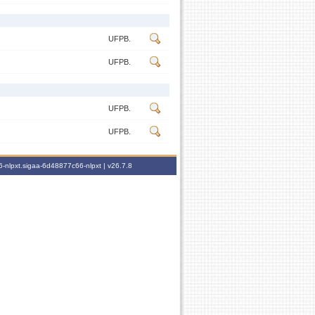
UFPB.
UFPB.
UFPB.
UFPB.
-nlpxt.sigaa-6d48877c66-nlpxt |
v26.7.8