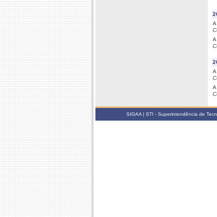
2
A
C
A
C
2
A
C
A
C
SIGAA | STI - Superintendência de Tec