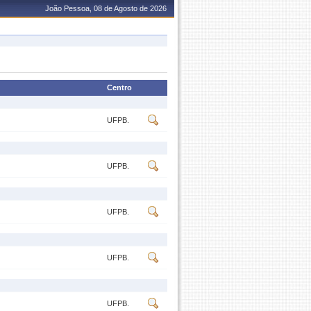
João Pessoa, 08 de Agosto de 2026
Centro
UFPB.
UFPB.
UFPB.
UFPB.
UFPB.