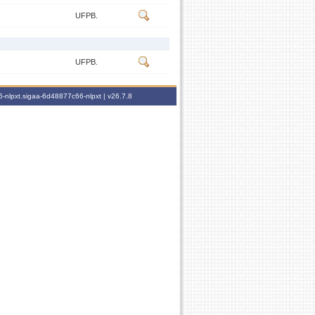
UFPB.
UFPB.
-nlpxt.sigaa-6d48877c66-nlpxt |
v26.7.8