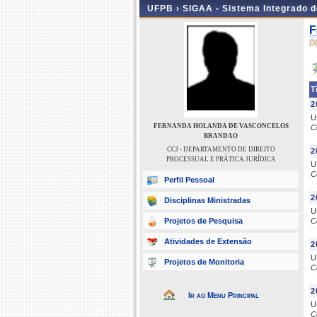
UFPB ›
SIGAA - Sistema Integrado 
F
D
T
2
U
FERNANDA HOLANDA DE VASCONCELOS
C
BRANDAO
CCJ - DEPARTAMENTO DE DIREITO
2
PROCESSUAL E PRÁTICA JURÍDICA
U
C
Perfil Pessoal
2
Disciplinas Ministradas
U
Projetos de Pesquisa
C
Atividades de Extensão
2
U
Projetos de Monitoria
C
2
Ir ao Menu Principal
U
C