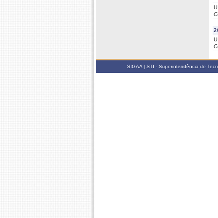
U
C
2
U
C
SIGAA | STI - Superintendência de Tec