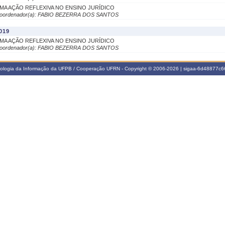
MA AÇÃO REFLEXIVA NO ENSINO JURÍDICO
oordenador(a): FABIO BEZERRA DOS SANTOS
019
MA AÇÃO REFLEXIVA NO ENSINO JURÍDICO
oordenador(a): FABIO BEZERRA DOS SANTOS
nologia da Informação da UFPB / Cooperação UFRN - Copyright © 2006-2026 | sigaa-6d48877c66