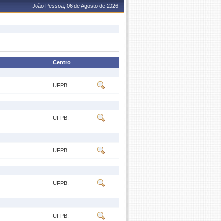
João Pessoa, 06 de Agosto de 2026
Centro
UFPB.
UFPB.
UFPB.
UFPB.
UFPB.