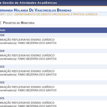
de Gestão de Atividades Acadêmicas
ernanda Holanda De Vasconcelos Brandao
DPP - CCJ - DEPARTAMENTO DE DIREITO PROCESSUAL E PRÁTICA JURÍDICA
Projetos de Monitoria
ítulo
026
MA AÇÃO REFLEXIVA NO ENSINO JURÍDICO
oordenador(a): FABIO BEZERRA DOS SANTOS
024
MA AÇÃO REFLEXIVA NO ENSINO JURÍDICO
oordenador(a): FABIO BEZERRA DOS SANTOS
023
MA AÇÃO REFLEXIVA NO ENSINO JURÍDICO
oordenador(a): FABIO BEZERRA DOS SANTOS
022
MA AÇÃO REFLEXIVA NO ENSINO JURÍDICO
oordenador(a): FABIO BEZERRA DOS SANTOS
021
MA AÇÃO REFLEXIVA NO ENSINO JURÍDICO
oordenador(a): FABIO BEZERRA DOS SANTOS