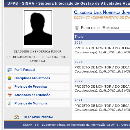
UFPB ›
SIGAA - Sistema Integrado de Gestão de Atividades Ac
Claudino Lins Nobrega Jun
DECV - CT - DEPARTAMENTO DE EN
Projetos de Monitoria
Título
2024
PROJETO DE MONITORIA DO DEPAR
CLAUDINO LINS NOBREGA JUNIOR
Coordenador(a): CLAUDINO LINS N
CT - DEPARTAMENTO DE ENGENHARIA CIVIL E
AMBIENTAL
2023
PROJETO DE MONITORIA DO DECA 
Perfil Pessoal
Coordenador(a): CLAUDINO LINS N
Disciplinas Ministradas
2022
Projetos de Pesquisa
PROJETO DE MONITORIA DO DECA 
Coordenador(a): CLAUDINO LINS N
Atividades de Extensão
2021
Projetos de Monitoria
PROJETO DE MONITORIA DO DECA 
Coordenador(a): CLAUDINO LINS N
Ir ao Menu Principal
SIGAA | STI - Superintendência de Tecnologia da Informação da UFPB / Coope