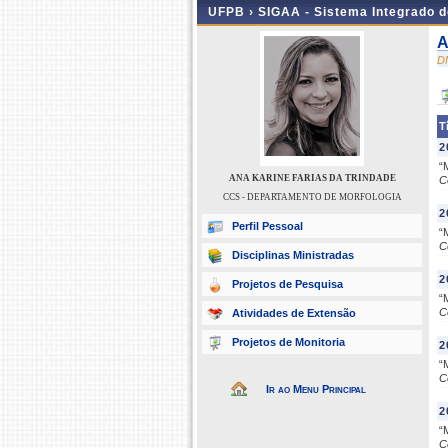
UFPB ›
SIGAA - Sistema Integrado 
A
D
T
2
“
ANA KARINE FARIAS DA TRINDADE
C
CCS - DEPARTAMENTO DE MORFOLOGIA
2
Perfil Pessoal
“
C
Disciplinas Ministradas
2
Projetos de Pesquisa
“
C
Atividades de Extensão
Projetos de Monitoria
2
“
C
Ir ao Menu Principal
2
“
C