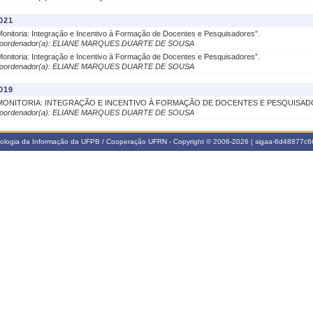
021
Monitoria: Integração e Incentivo à Formação de Docentes e Pesquisadores”.
oordenador(a): ELIANE MARQUES DUARTE DE SOUSA
Monitoria: Integração e Incentivo à Formação de Docentes e Pesquisadores”.
oordenador(a): ELIANE MARQUES DUARTE DE SOUSA
019
MONITORIA: INTEGRAÇÃO E INCENTIVO À FORMAÇÃO DE DOCENTES E PESQUISAD
oordenador(a): ELIANE MARQUES DUARTE DE SOUSA
nologia da Informação da UFPB / Cooperação UFRN - Copyright © 2006-2026 | sigaa-6d48877c66