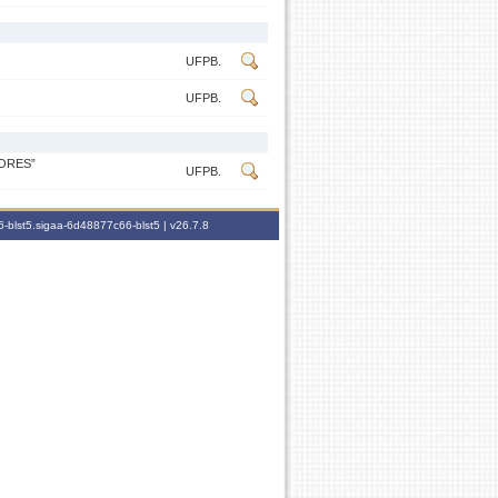
UFPB.
UFPB.
ORES”
UFPB.
-blst5.sigaa-6d48877c66-blst5 |
v26.7.8