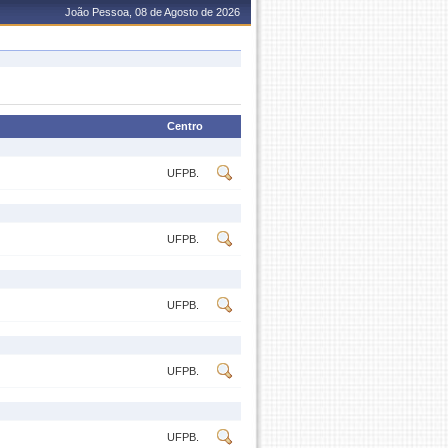
João Pessoa, 08 de Agosto de 2026
Centro
UFPB.
UFPB.
UFPB.
UFPB.
UFPB.