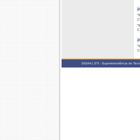
2
“
C
“
C
2
“
C
SIGAA | STI - Superintendência de Tec