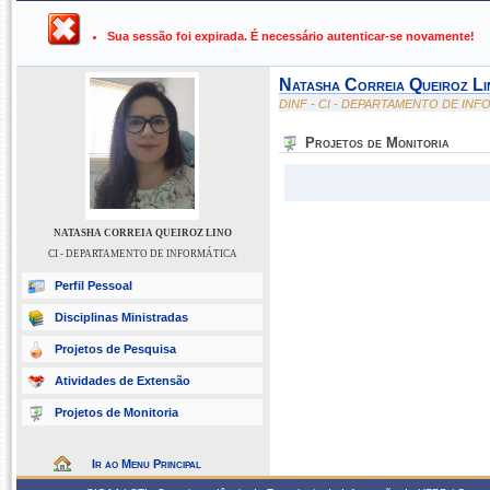
UFPB ›
SIGAA - Sistema Integrado de Gestão de Atividades Ac
Sua sessão foi expirada. É necessário autenticar-se novamente!
Natasha Correia Queiroz Li
DINF - CI - DEPARTAMENTO DE IN
Projetos de Monitoria
NATASHA CORREIA QUEIROZ LINO
CI - DEPARTAMENTO DE INFORMÁTICA
Perfil Pessoal
Disciplinas Ministradas
Projetos de Pesquisa
Atividades de Extensão
Projetos de Monitoria
Ir ao Menu Principal