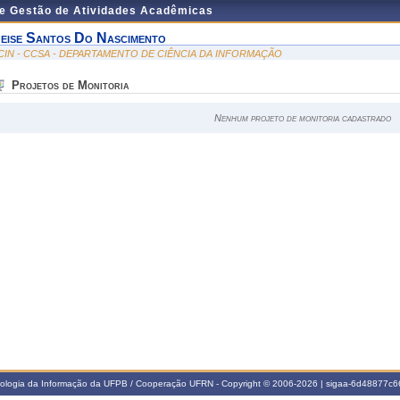
de Gestão de Atividades Acadêmicas
eise Santos Do Nascimento
CIN - CCSA - DEPARTAMENTO DE CIÊNCIA DA INFORMAÇÃO
Projetos de Monitoria
Nenhum projeto de monitoria cadastrado
nologia da Informação da UFPB / Cooperação UFRN - Copyright © 2006-2026 | sigaa-6d48877c66