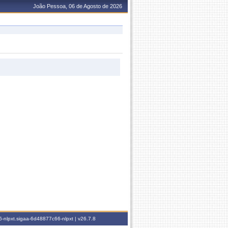
João Pessoa, 06 de Agosto de 2026
-nlpxt.sigaa-6d48877c66-nlpxt |
v26.7.8