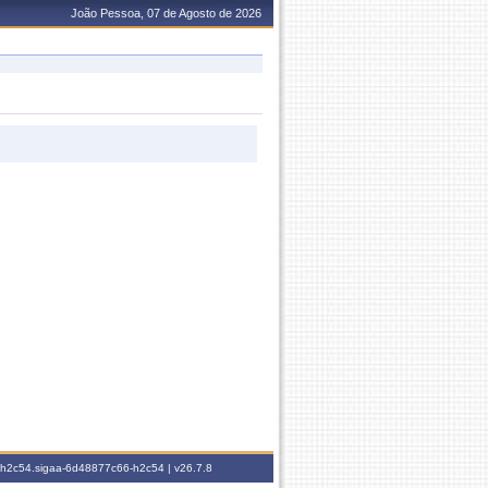
João Pessoa, 07 de Agosto de 2026
6-h2c54.sigaa-6d48877c66-h2c54 |
v26.7.8