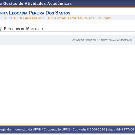
de Gestão de Atividades Acadêmicas
nita Leocadia Pereira Dos Santos
CFS - CCA - DEPARTAMENTO DE CIÊNCIAS FUNDAMENTAIS E SOCIAIS
Projetos de Monitoria
Nenhum projeto de monitoria cadastrado
ologia da Informação da UFPB / Cooperação UFRN - Copyright © 2006-2026 | sigaa-6d48877c6