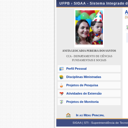
UFPB ›
SIGAA - Sistema Integrado 
A
D
ANITA LEOCADIA PEREIRA DOS SANTOS
CCA - DEPARTAMENTO DE CIÊNCIAS
FUNDAMENTAIS E SOCIAIS
Perfil Pessoal
Disciplinas Ministradas
Projetos de Pesquisa
Atividades de Extensão
Projetos de Monitoria
Ir ao Menu Principal
SIGAA | STI - Superintendência de Tecn