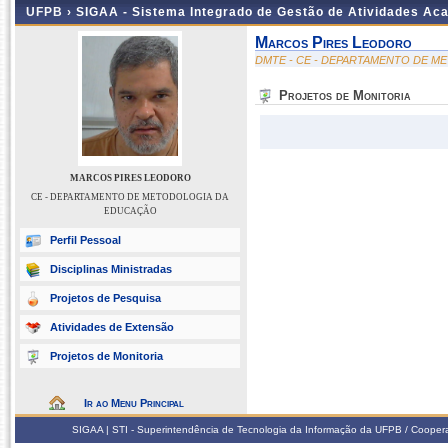
UFPB ›
SIGAA - Sistema Integrado de Gestão de Atividades Ac
Marcos Pires Leodoro
DMTE - CE - DEPARTAMENTO DE 
Projetos de Monitoria
MARCOS PIRES LEODORO
CE - DEPARTAMENTO DE METODOLOGIA DA
EDUCAÇÃO
Perfil Pessoal
Disciplinas Ministradas
Projetos de Pesquisa
Atividades de Extensão
Projetos de Monitoria
Ir ao Menu Principal
SIGAA | STI - Superintendência de Tecnologia da Informação da UFPB / Coope