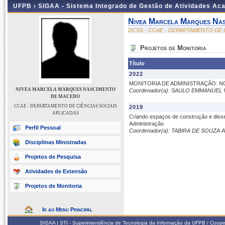
UFPB ›
SIGAA - Sistema Integrado de Gestão de Atividades Ac
Nivea Marcela Marques Na
DCSS - CCAE - DEPARTAMENTO DE 
Projetos de Monitoria
Título
2022
MONITORIA DE ADMINISTRAÇÃO: N
NIVEA MARCELA MARQUES NASCIMENTO
Coordenador(a): SAULO EMMANUEL 
DE MACEDO
CCAE - DEPARTAMENTO DE CIÊNCIAS SOCIAIS
2019
APLICADAS
Criando espaços de construção e dis
Administração
Perfil Pessoal
Coordenador(a): TABIRA DE SOUZA
Disciplinas Ministradas
Projetos de Pesquisa
Atividades de Extensão
Projetos de Monitoria
Ir ao Menu Principal
SIGAA | STI - Superintendência de Tecnologia da Informação da UFPB / Coope