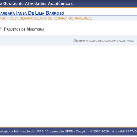
de Gestão de Atividades Acadêmicas
arbara Iansa De Lima Barroso
TOC - CCS - DEPARTAMENTO DE TERAPIA OCUPACIONAL
Projetos de Monitoria
Nenhum projeto de monitoria cadastrado
nologia da Informação da UFPB / Cooperação UFRN - Copyright © 2006-2026 | sigaa-6d48877c66