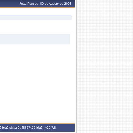
João Pessoa, 09 de Agosto de 2026
-blst5.sigaa-6d48877c66-blst5 |
v26.7.8