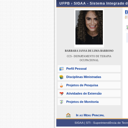
UFPB ›
SIGAA - Sistema Integrado 
B
D
BARBARA IANSA DE LIMA BARROSO
CCS - DEPARTAMENTO DE TERAPIA
OCUPACIONAL
Perfil Pessoal
Disciplinas Ministradas
Projetos de Pesquisa
Atividades de Extensão
Projetos de Monitoria
Ir ao Menu Principal
SIGAA | STI - Superintendência de Tec