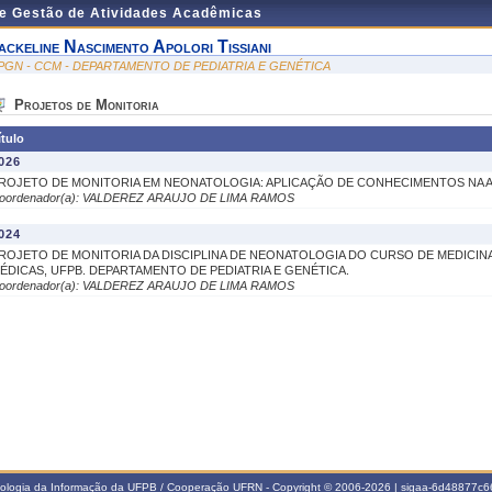
de Gestão de Atividades Acadêmicas
ackeline Nascimento Apolori Tissiani
PGN - CCM - DEPARTAMENTO DE PEDIATRIA E GENÉTICA
Projetos de Monitoria
ítulo
026
ROJETO DE MONITORIA EM NEONATOLOGIA: APLICAÇÃO DE CONHECIMENTOS NA A
oordenador(a): VALDEREZ ARAUJO DE LIMA RAMOS
024
ROJETO DE MONITORIA DA DISCIPLINA DE NEONATOLOGIA DO CURSO DE MEDICIN
ÉDICAS, UFPB. DEPARTAMENTO DE PEDIATRIA E GENÉTICA.
oordenador(a): VALDEREZ ARAUJO DE LIMA RAMOS
nologia da Informação da UFPB / Cooperação UFRN - Copyright © 2006-2026 | sigaa-6d48877c66