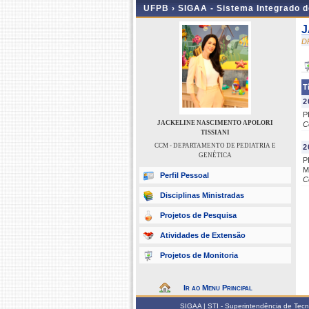
UFPB ›
SIGAA - Sistema Integrado 
J
D
T
2
P
JACKELINE NASCIMENTO APOLORI
C
TISSIANI
CCM - DEPARTAMENTO DE PEDIATRIA E
2
GENÉTICA
P
M
Perfil Pessoal
C
Disciplinas Ministradas
Projetos de Pesquisa
Atividades de Extensão
Projetos de Monitoria
Ir ao Menu Principal
SIGAA | STI - Superintendência de Tec