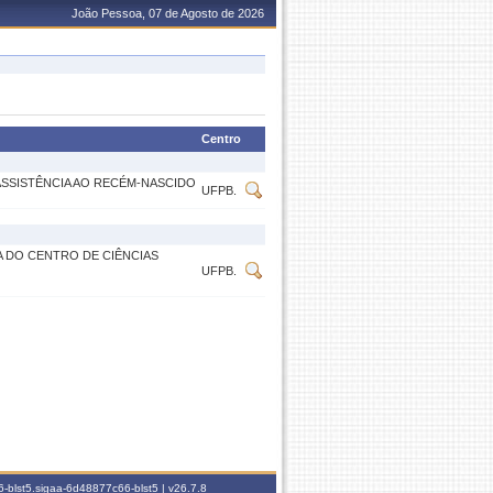
João Pessoa, 07 de Agosto de 2026
Centro
SSISTÊNCIA AO RECÉM-NASCIDO
UFPB.
A DO CENTRO DE CIÊNCIAS
UFPB.
-blst5.sigaa-6d48877c66-blst5 |
v26.7.8