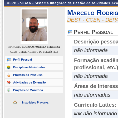
UFPB ›
SIGAA - Sistema Integrado de Gestão de Atividades Ac
Marcelo Rodrig
DEST - CCEN - DE
Perfil Pessoal
Descrição pessoa
MARCELO RODRIGO PORTELA FERREIRA
não informada
CCEN - DEPARTAMENTO DE ESTATÍSTICA
Formação acadêmi
Perfil Pessoal
profissional, etc.
Disciplinas Ministradas
Projetos de Pesquisa
não informada
Atividades de Extensão
Áreas de Interes
Projetos de Monitoria
não informadas
Ir ao Menu Principal
Currículo Lattes:
link não informado