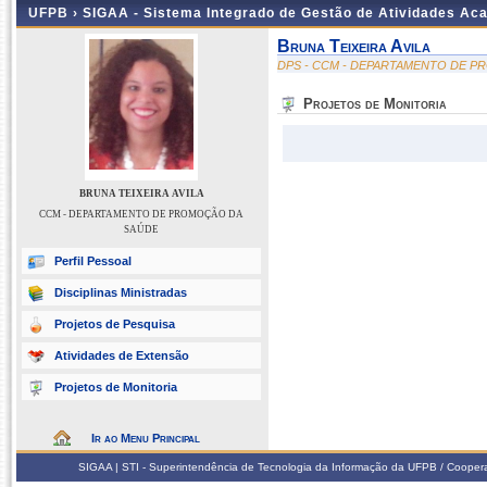
UFPB ›
SIGAA - Sistema Integrado de Gestão de Atividades Ac
Bruna Teixeira Avila
DPS - CCM - DEPARTAMENTO DE 
Projetos de Monitoria
BRUNA TEIXEIRA AVILA
CCM - DEPARTAMENTO DE PROMOÇÃO DA
SAÚDE
Perfil Pessoal
Disciplinas Ministradas
Projetos de Pesquisa
Atividades de Extensão
Projetos de Monitoria
Ir ao Menu Principal
SIGAA | STI - Superintendência de Tecnologia da Informação da UFPB / Coope