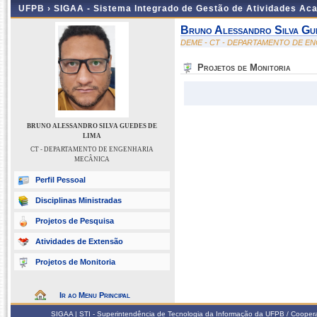
UFPB ›
SIGAA - Sistema Integrado de Gestão de Atividades Ac
Bruno Alessandro Silva Gu
DEME - CT - DEPARTAMENTO DE E
Projetos de Monitoria
BRUNO ALESSANDRO SILVA GUEDES DE
LIMA
CT - DEPARTAMENTO DE ENGENHARIA
MECÂNICA
Perfil Pessoal
Disciplinas Ministradas
Projetos de Pesquisa
Atividades de Extensão
Projetos de Monitoria
Ir ao Menu Principal
SIGAA | STI - Superintendência de Tecnologia da Informação da UFPB / Coope