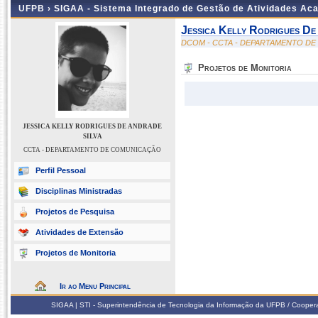
UFPB ›
SIGAA - Sistema Integrado de Gestão de Atividades Ac
Jessica Kelly Rodrigues De
DCOM - CCTA - DEPARTAMENTO D
Projetos de Monitoria
JESSICA KELLY RODRIGUES DE ANDRADE
SILVA
CCTA - DEPARTAMENTO DE COMUNICAÇÃO
Perfil Pessoal
Disciplinas Ministradas
Projetos de Pesquisa
Atividades de Extensão
Projetos de Monitoria
Ir ao Menu Principal
SIGAA | STI - Superintendência de Tecnologia da Informação da UFPB / Coope