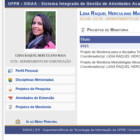
UFPB ›
SIGAA - Sistema Integrado de Gestão de Atividades Ac
Lidia Raquel Herculano Ma
DCOM - CCTA - DEPARTAMENTO D
Projetos de Monitoria
Título
2021
Projeto de Monitoria para a disciplina
LIDIA RAQUEL HERCULANO MAIA
Coordenador(a): LIDIA RAQUEL HE
CCTA - DEPARTAMENTO DE COMUNICAÇÃO
Projeto de Monitoria Metodologias Ativa
Coordenador(a): LIDIA RAQUEL HE
Perfil Pessoal
Disciplinas Ministradas
Projetos de Pesquisa
Atividades de Extensão
Projetos de Monitoria
Ir ao Menu Principal
SIGAA | STI - Superintendência de Tecnologia da Informação da UFPB / Coope