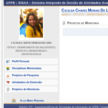
UFPB ›
SIGAA - Sistema Integrado de Gestão de Atividades Ac
Cacilda Chaves Morais De L
DDPLO - CPT-ETS - DEPARTAMENT
Projetos de Monitoria
CACILDA CHAVES MORAIS DE LIMA
CPT-ETS - DEPARTAMENTO DE DIAGNÓSTICO,
PRÁTICAS LABORATORIAIS E
ODONTOLÓGICAS
Perfil Pessoal
Disciplinas Ministradas
Projetos de Pesquisa
Atividades de Extensão
Projetos de Monitoria
Ir ao Menu Principal
SIGAA | STI - Superintendência de Tecnologia da Informação da UFPB / Coope