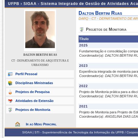
UFPB ›
SIGAA - Sistema Integrado de Gestão de Atividades Ac
Dalton Bertini Ruas
DARQ - CT - DEPARTAMENTO DE A
Projetos de Monitoria
Título
2025
Fundamentação e consolidação comparat
DALTON BERTINI RUAS
Coordenador(a): DALTON BERTINI R
CT - DEPARTAMENTO DE ARQUITETURA E
URBANISMO
2023
Experiência integrada de monitoria para 
Perfil Pessoal
Coordenador(a): DALTON BERTINI R
Disciplinas Ministradas
2022
Projetos de Pesquisa
Projeto de Monitoria prática para a disci
Coordenador(a): DALTON BERTINI R
Atividades de Extensão
2021
Projetos de Monitoria
Projeto de Monitoria para Projeto de Ed
Coordenador(a): ANGELINA DIAS L
Ir ao Menu Principal
SIGAA | STI - Superintendência de Tecnologia da Informação da UFPB / Coope