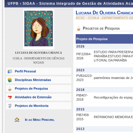
UFPB ›
SIGAA - Sistema Integrado de Gestão de Atividades Ac
Luciana De Oliveira Chianc
DCSC - CCHLA - DEPARTAMENTO DE
Projetos de Pesquisa
Projeto de Pesquisa
2026
ESTUDO PARA PRESERVA
LUCIANA DE OLIVEIRA CHIANCA
PIF22064-
PARAÍBA ESTUDO PARA 
2026
CCHLA - DEPARTAMENTO DE CIÊNCIAS
LITORAL DA PARAÍBA
SOCIAIS
2023
Perfil Pessoal
PVB16223-
patrimônios imateriais de 
Disciplinas Ministradas
2023
Projetos de Pesquisa
2018
PIB407-
Atividades de Extensão
Reconfigurações do espaço
2018
Projetos de Monitoria
2015
PIB7459-
PATRIMONIO MEMORIA E
2015
Ir ao Menu Principal
2013