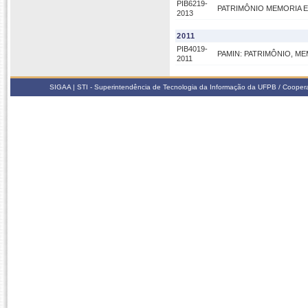
PIB6219-
PATRIMÔNIO MEMORIA E
2013
2011
PIB4019-
PAMIN: PATRIMÔNIO, M
2011
SIGAA | STI - Superintendência de Tecnologia da Informação da UFPB / Coope