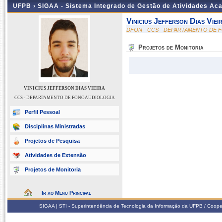
UFPB ›
SIGAA - Sistema Integrado de Gestão de Atividades Ac
Vinicius Jefferson Dias Viei
DFON - CCS - DEPARTAMENTO DE
Projetos de Monitoria
VINICIUS JEFFERSON DIAS VIEIRA
CCS - DEPARTAMENTO DE FONOAUDIOLOGIA
Perfil Pessoal
Disciplinas Ministradas
Projetos de Pesquisa
Atividades de Extensão
Projetos de Monitoria
Ir ao Menu Principal
SIGAA | STI - Superintendência de Tecnologia da Informação da UFPB / Coope